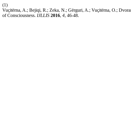
(1)
Vuçitërna, A.; Bejiqi, R.; Zeka, N.; Gërguri, A.; Vuçitërna, O.; Dvora
of Consciousness.
IJLLIS
2016
,
4
, 46-48.